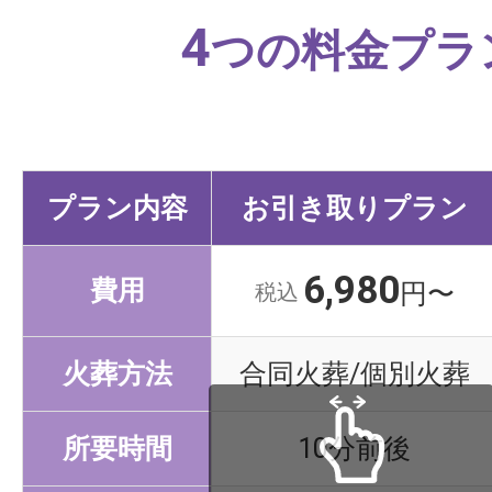
4
つの料金プラ
プラン内容
お引き取りプラン
6,980
費用
円〜
税込
火葬方法
合同火葬/個別火葬
所要時間
10分前後